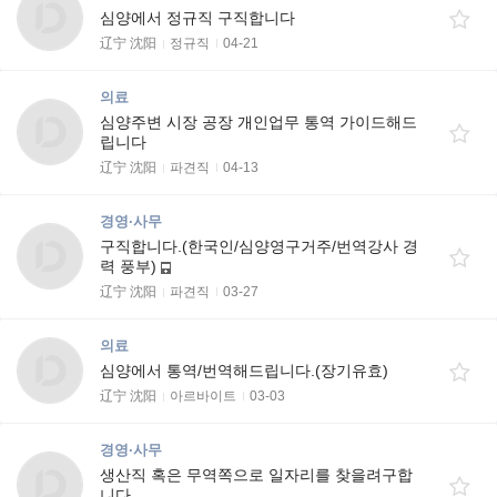
심양에서 정규직 구직합니다
辽宁 沈阳
정규직
04-21
의료
심양주변 시장 공장 개인업무 통역 가이드해드
립니다
辽宁 沈阳
파견직
04-13
경영·사무
구직합니다.(한국인/심양영구거주/번역강사 경
력 풍부)
辽宁 沈阳
파견직
03-27
의료
심양에서 통역/번역해드립니다.(장기유효)
辽宁 沈阳
아르바이트
03-03
경영·사무
생산직 혹은 무역쪽으로 일자리를 찾을려구합
니다