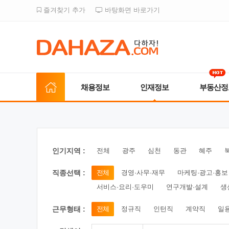
즐겨찾기 추가
바탕화면 바로가기
채용정보
인재정보
부동산정
인기지역 :
전체
광주
심천
동관
혜주
직종선택 :
전체
경영·사무·재무
마케팅·광고·홍보
서비스·요리·도우미
연구개발·설계
생
근무형태 :
전체
정규직
인턴직
계약직
일