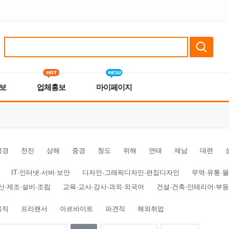
보
업체홍보
마이페이지
북경
천진
상해
중경
청도
위해
연태
제남
대련
IT·인터넷·서버·보안
디자인·그래픽디자인·편집디자인
무역·유통·
산·제조·설비·조립
교육·교사·강사·과외·외국어
건설·건축·인테리어·부
용직
프리랜서
아르바이트
파견직
해외취업