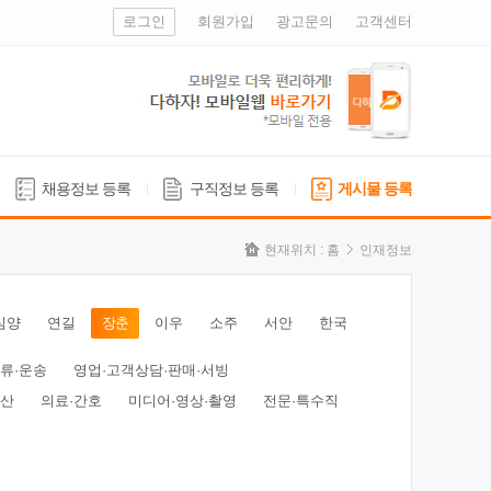
로그인
회원가입
광고문의
고객센터
채용정보 등록
구직정보 등록
게시물 등록
현재위치 :
홈
인재정보
심양
연길
장춘
이우
소주
서안
한국
물류·운송
영업·고객상담·판매·서빙
동산
의료·간호
미디어·영상·촬영
전문·특수직