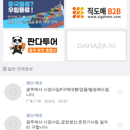
일반 인재정보
생산·제조
광주에서 시장사입#구매대행/검품/발송해드립
니다
广东 广州
정규직
10-07
생산·제조
광주에서 시장사입,공장생산,운전기사등 일자
리 구합니다