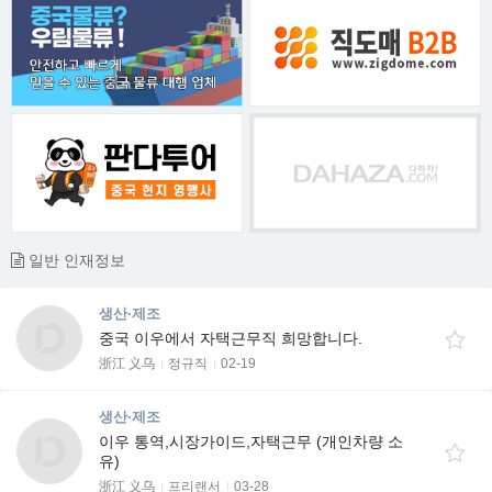
일반 인재정보
생산·제조
중국 이우에서 자택근무직 희망합니다.
浙江 义乌
정규직
02-19
생산·제조
이우 통역,시장가이드,자택근무 (개인차량 소
유)
浙江 义乌
프리랜서
03-28