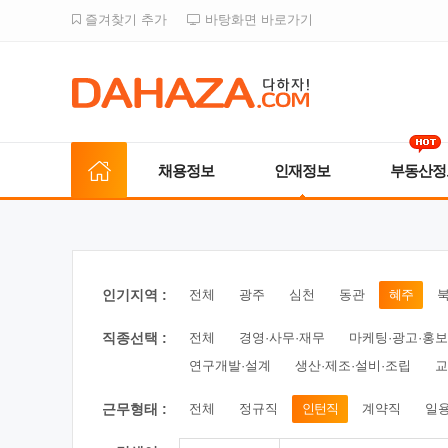
즐겨찾기 추가
바탕화면 바로가기
채용정보
인재정보
부동산정
인기지역 :
전체
광주
심천
동관
혜주
직종선택 :
전체
경영·사무·재무
마케팅·광고·홍보
연구개발·설계
생산·제조·설비·조립
교
근무형태 :
전체
정규직
인턴직
계약직
일