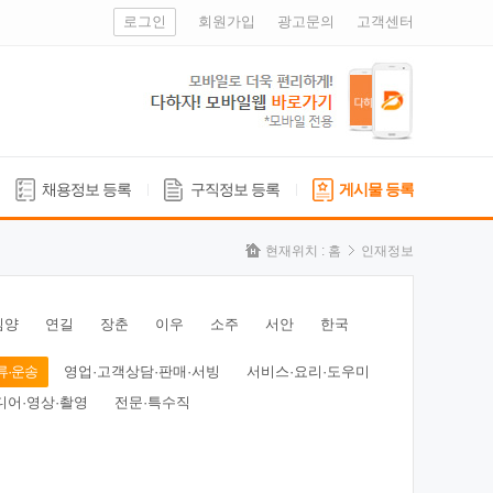
로그인
회원가입
광고문의
고객센터
채용정보 등록
구직정보 등록
게시물 등록
현재위치 :
홈
인재정보
심양
연길
장춘
이우
소주
서안
한국
류·운송
영업·고객상담·판매·서빙
서비스·요리·도우미
디어·영상·촬영
전문·특수직