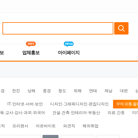
보
업체홍보
마이페이지
북경
천진
상해
중경
청도
위해
연태
제남
대련
IT·인터넷·서버·보안
디자인·그래픽디자인·편집디자인
무역·유통·물
육·교사·강사·과외·외국어
건설·건축·인테리어·부동산
의료·간호
미
용직
프리랜서
아르바이트
파견직
해외취업