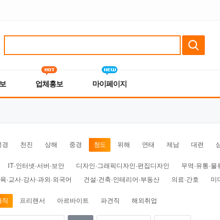
보
업체홍보
마이페이지
북경
천진
상해
중경
청도
위해
연태
제남
대련
IT·인터넷·서버·보안
디자인·그래픽디자인·편집디자인
무역·유통·물
육·교사·강사·과외·외국어
건설·건축·인테리어·부동산
의료·간호
미
용직
프리랜서
아르바이트
파견직
해외취업