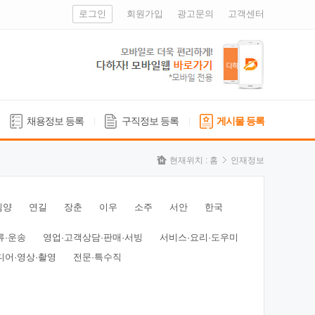
로그인
회원가입
광고문의
고객센터
채용정보 등록
구직정보 등록
게시물 등록
현재위치 :
홈
인재정보
심양
연길
장춘
이우
소주
서안
한국
류·운송
영업·고객상담·판매·서빙
서비스·요리·도우미
디어·영상·촬영
전문·특수직