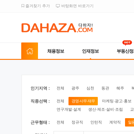
즐겨찾기 추가
바탕화면 바로가기
채용정보
인재정보
부동산정
인기지역 :
전체
광주
심천
동관
혜주
직종선택 :
전체
경영·사무·재무
마케팅·광고·홍보
연구개발·설계
생산·제조·설비·조립
교
근무형태 :
전체
정규직
인턴직
계약직
일