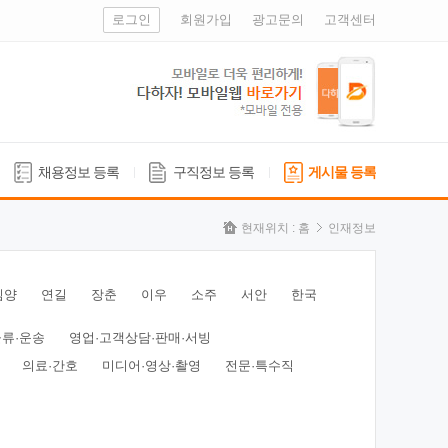
로그인
회원가입
광고문의
고객센터
채용정보 등록
구직정보 등록
게시물 등록
현재위치 :
홈
인재정보
심양
연길
장춘
이우
소주
서안
한국
물류·운송
영업·고객상담·판매·서빙
의료·간호
미디어·영상·촬영
전문·특수직