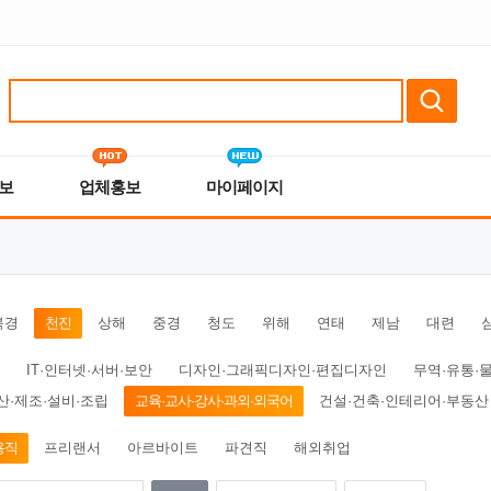
보
업체홍보
마이페이지
북경
천진
상해
중경
청도
위해
연태
제남
대련
IT·인터넷·서버·보안
디자인·그래픽디자인·편집디자인
무역·유통·
산·제조·설비·조립
교육·교사·강사·과외·외국어
건설·건축·인테리어·부동산
용직
프리랜서
아르바이트
파견직
해외취업