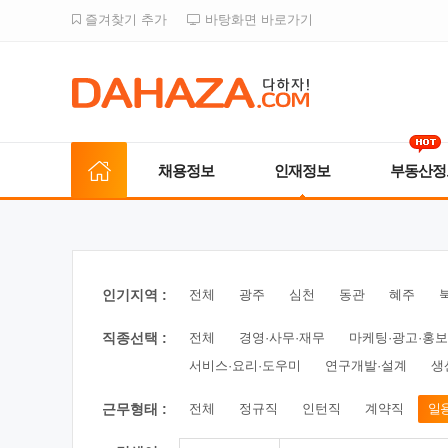
즐겨찾기 추가
바탕화면 바로가기
채용정보
인재정보
부동산정
인기지역 :
전체
광주
심천
동관
혜주
직종선택 :
전체
경영·사무·재무
마케팅·광고·홍보
서비스·요리·도우미
연구개발·설계
생
근무형태 :
전체
정규직
인턴직
계약직
일