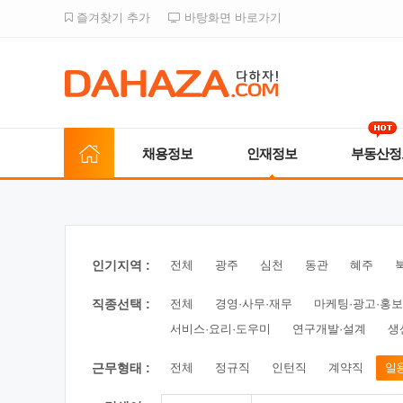
즐겨찾기 추가
바탕화면 바로가기
채용정보
인재정보
부동산정
인기지역 :
전체
광주
심천
동관
혜주
직종선택 :
전체
경영·사무·재무
마케팅·광고·홍보
서비스·요리·도우미
연구개발·설계
생
근무형태 :
전체
정규직
인턴직
계약직
일