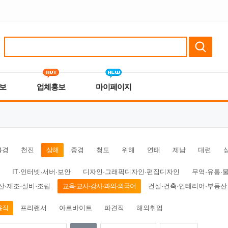
보
업체홍보
마이페이지
북경
천진
상해
중경
청도
위해
연태
제남
대련
IT·인터넷·서버·보안
디자인·그래픽디자인·편집디자인
무역·유통·
산·제조·설비·조립
교육·교사·강사·과외·외국어
건설·건축·인테리어·부동산
용직
프리랜서
아르바이트
파견직
해외취업