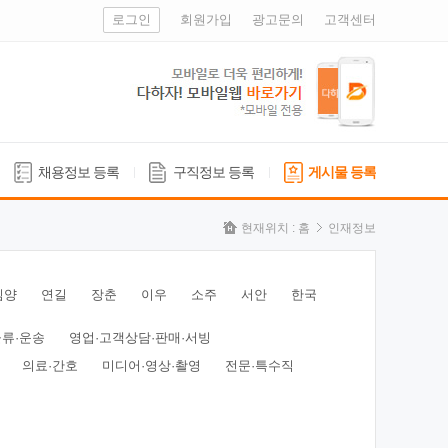
로그인
회원가입
광고문의
고객센터
채용정보 등록
구직정보 등록
게시물 등록
현재위치 :
홈
인재정보
심양
연길
장춘
이우
소주
서안
한국
물류·운송
영업·고객상담·판매·서빙
의료·간호
미디어·영상·촬영
전문·특수직