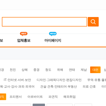
보
업체홍보
마이페이지
북경
천진
상해
중경
청도
위해
연태
제남
대련
IT·인터넷·서버·보안
디자인·그래픽디자인·편집디자인
무역·유통·물
육·교사·강사·과외·외국어
건설·건축·인테리어·부동산
의료·간호
미
용직
프리랜서
아르바이트
파견직
해외취업