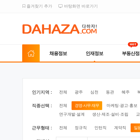
즐겨찾기 추가
바탕화면 바로가기
채용정보
인재정보
부동산정
인기지역 :
전체
광주
심천
동관
혜주
직종선택 :
전체
경영·사무·재무
마케팅·광고·홍보
연구개발·설계
생산·제조·설비·조립
교
근무형태 :
전체
정규직
인턴직
계약직
일