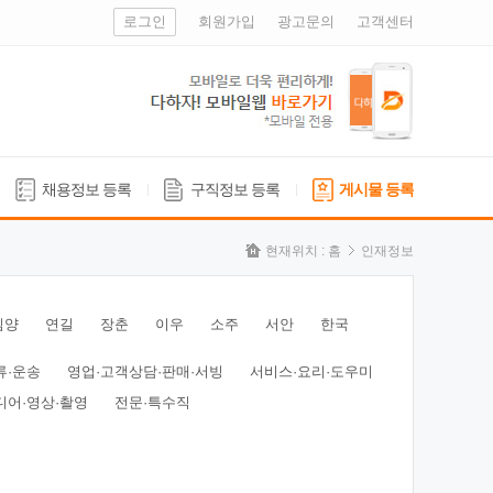
로그인
회원가입
광고문의
고객센터
채용정보 등록
구직정보 등록
게시물 등록
현재위치 :
홈
인재정보
심양
연길
장춘
이우
소주
서안
한국
류·운송
영업·고객상담·판매·서빙
서비스·요리·도우미
디어·영상·촬영
전문·특수직