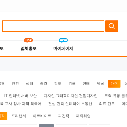
보
업체홍보
마이페이지
북경
천진
상해
중경
청도
위해
연태
제남
대련
IT·인터넷·서버·보안
디자인·그래픽디자인·편집디자인
무역·유통·물
육·교사·강사·과외·외국어
건설·건축·인테리어·부동산
의료·간호
미
용직
프리랜서
아르바이트
파견직
해외취업