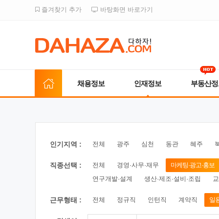
즐겨찾기 추가
바탕화면 바로가기
채용정보
인재정보
부동산정
인기지역 :
전체
광주
심천
동관
혜주
직종선택 :
전체
경영·사무·재무
마케팅·광고·홍보
연구개발·설계
생산·제조·설비·조립
교
근무형태 :
전체
정규직
인턴직
계약직
일