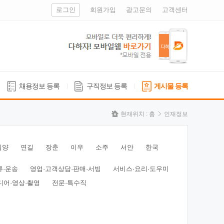
로그인
회원가입
광고문의
고객센터
채용정보 등록
구직정보 등록
게시물 등록
현재위치 :
홈
인재정보
심양
연길
장춘
이우
소주
서안
한국
류·운송
영업·고객상담·판매·서빙
서비스·요리·도우미
디어·영상·촬영
전문·특수직