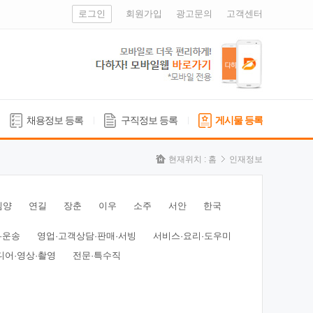
로그인
회원가입
광고문의
고객센터
채용정보 등록
구직정보 등록
게시물 등록
현재위치 :
홈
인재정보
심양
연길
장춘
이우
소주
서안
한국
·운송
영업·고객상담·판매·서빙
서비스·요리·도우미
디어·영상·촬영
전문·특수직