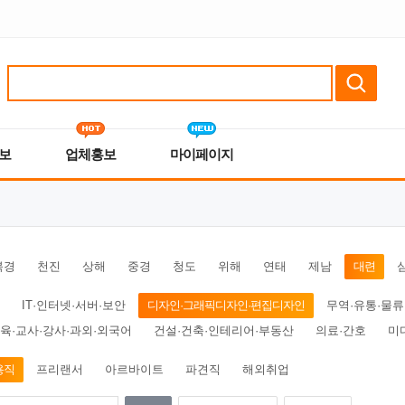
보
업체홍보
마이페이지
북경
천진
상해
중경
청도
위해
연태
제남
대련
IT·인터넷·서버·보안
디자인·그래픽디자인·편집디자인
무역·유통·물류
육·교사·강사·과외·외국어
건설·건축·인테리어·부동산
의료·간호
미
용직
프리랜서
아르바이트
파견직
해외취업