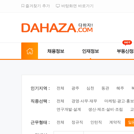
즐겨찾기 추가
바탕화면 바로가기
채용정보
인재정보
부동산정
인기지역 :
전체
광주
심천
동관
혜주
직종선택 :
전체
경영·사무·재무
마케팅·광고·홍보
연구개발·설계
생산·제조·설비·조립
교
근무형태 :
전체
정규직
인턴직
계약직
일