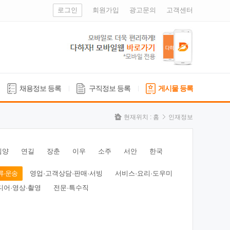
로그인
회원가입
광고문의
고객센터
채용정보 등록
구직정보 등록
게시물 등록
현재위치 :
홈
인재정보
심양
연길
장춘
이우
소주
서안
한국
류·운송
영업·고객상담·판매·서빙
서비스·요리·도우미
디어·영상·촬영
전문·특수직