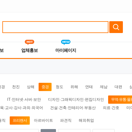
보
업체홍보
마이페이지
북경
천진
상해
중경
청도
위해
연태
제남
대련
IT·인터넷·서버·보안
디자인·그래픽디자인·편집디자인
무역·유통·물
육·교사·강사·과외·외국어
건설·건축·인테리어·부동산
의료·간호
미
용직
프리랜서
아르바이트
파견직
해외취업