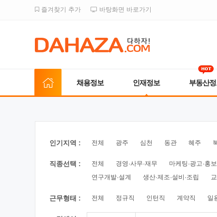
즐겨찾기 추가
바탕화면 바로가기
채용정보
인재정보
부동산정
인기지역 :
전체
광주
심천
동관
혜주
직종선택 :
전체
경영·사무·재무
마케팅·광고·홍보
연구개발·설계
생산·제조·설비·조립
교
근무형태 :
전체
정규직
인턴직
계약직
일