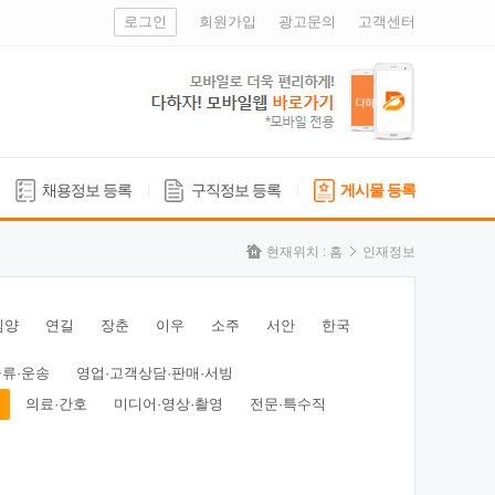
로그인
회원가입
광고문의
고객센터
채용정보 등록
구직정보 등록
게시물 등록
현재위치 :
홈
인재정보
심양
연길
장춘
이우
소주
서안
한국
물류·운송
영업·고객상담·판매·서빙
의료·간호
미디어·영상·촬영
전문·특수직