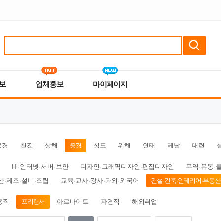
보
업체홍보
마이페이지
북경
천진
상해
중경
청도
위해
연태
제남
대련
IT·인터넷·서버·보안
디자인·그래픽디자인·편집디자인
무역·유통·
산·제조·설비·조립
교육·교사·강사·과외·외국어
건설·건축·인테리어·부동산
용직
프리랜서
아르바이트
파견직
해외취업