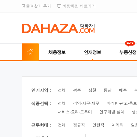
즐겨찾기 추가
바탕화면 바로가기
채용정보
인재정보
부동산정
인기지역 :
전체
광주
심천
동관
혜주
직종선택 :
전체
경영·사무·재무
마케팅·광고·홍보
서비스·요리·도우미
연구개발·설계
생
근무형태 :
전체
정규직
인턴직
계약직
일