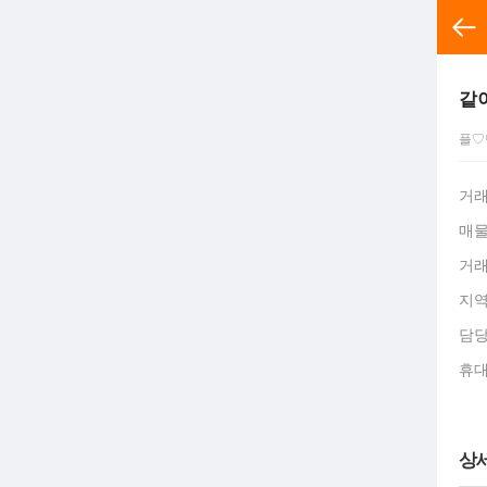
전체분
같
플♡
거
매
거
지
담
휴
상