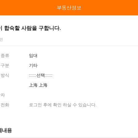
류
부동산정보
이 합숙할 사람을 구합니다.
민
래종류
임대
물구분
기타
래방식
::::::선택::::::
역
上海 上海
당자
대전화
로그인 후에 확인 하실 수 있습니다.
세내용