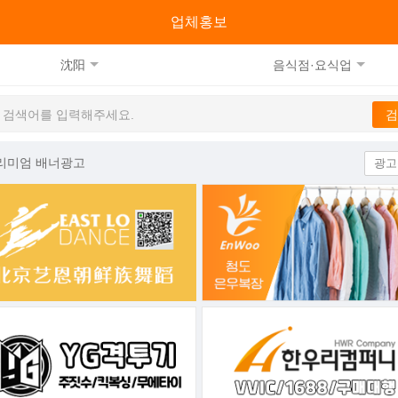
류
업체홍보
沈阳
음식점·요식업
리미엄 배너광고
광고