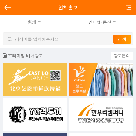
업체홍보
惠州
인터넷·통신
프리미엄 배너광고
광고문의