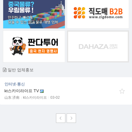
일반 업체홍보
인터넷·통신
kt스카이라아프 TV
山东 济南
kt스카이라이프
03-02