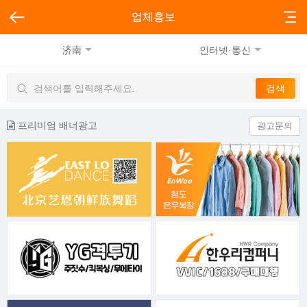
업체홍보
济南
인터넷·통신
프리미엄 배너광고
광고문의