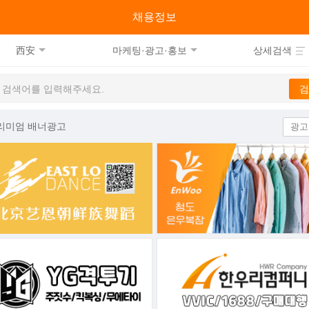
류
채용정보
西安
마케팅·광고·홍보
상세검색
리미엄 배너광고
광고