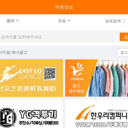
류
채용정보
惠州
의료
상세검색
리미엄 배너광고
광고