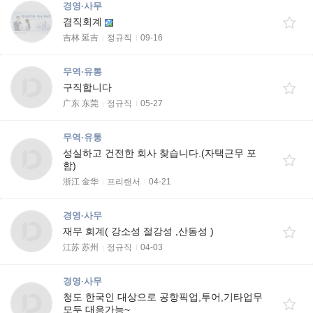
경영·사무
겸직회계
吉林 延吉
정규직
09-16
무역·유통
구직합니다
广东 东莞
정규직
05-27
무역·유통
성실하고 건전한 회사 찾습니다.(자택근무 포
함)
浙江 金华
프리랜서
04-21
경영·사무
재무 회계( 강소성 절강성 ,산동성 )
江苏 苏州
정규직
04-03
경영·사무
청도 한국인 대상으로 공항픽업,투어,기타업무
모두 대응가능~