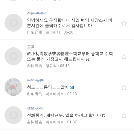
전문·특수직
안녕하세요 구직합니다 사입 번역 시장조사 바
쁜시간에 클릭해주셔서 감사합니다
广东 广州
프리랜서
06-26
교육
教小初高数学或者物理소학교부터 중학교 수학
또는 물리 가정교사 해드립니다
吉林 延吉
정규직
06-13
무역·유통
청도ㅡㅡ통역ㅡㅡ알바
山东 青岛
아르바이트
02-13
경영·사무
전화통역, 재택근무, 일을 하려고 합니다
吉林 延吉
아르바이트
01-07