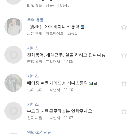
山东 青岛
정규직
03-18
무역·유통
（苏州）소주 비지니스 통역
江苏 苏州
아르바이트
12-21
서비스
전화통역, 재택근무, 일을 하려고 합니다
吉林 延吉
프리랜서
12-05
서비스
베이징 여행가이드,비지니스통역
北京 北京
프리랜서
11-10
서비스
수도권 자택근무하실분 연락주세요
한국 서울
프리랜서
11-07
영업·고객상담