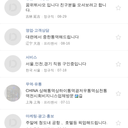
꿈위뛰사모 입니다 친구분들 모셔보려고 합니
다.
吉林 延吉
정규직
08-29
영업·고객상담
대련에서 중한통역해드립니다
辽宁 大连
프리랜서
08-16
서비스
서울,인천,경기 직원 구인중입니다
한국 서울
정규직
07-18
무역·유통
CHINA 상해통역상하이통역광저우통역심천통
역전시회비지니스업체방문
上海 上海
프리랜서
07-11
마케팅·광고·홍보
주말에 청도내 공항 、호텔등 픽업해드립니다.