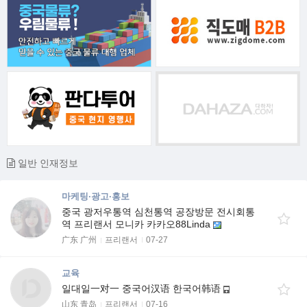
일반 인재정보
마케팅·광고·홍보
중국 광저우통역 심천통역 공장방문 전시회통
역 프리랜서 모니카 카카오88Linda
广东 广州
프리랜서
07-27
교육
일대일一对一 중국어汉语 한국어韩语
山东 青岛
프리랜서
07-16