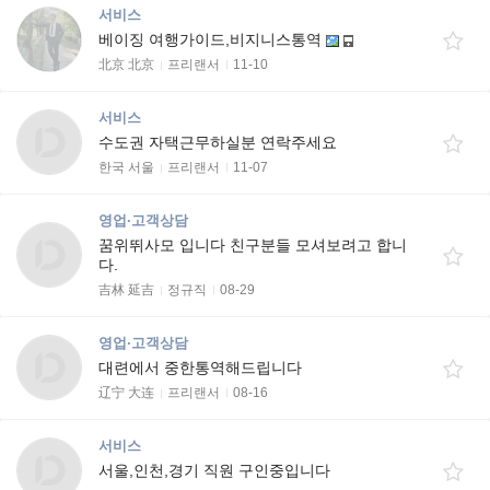
서비스
베이징 여행가이드,비지니스통역
北京 北京
프리랜서
11-10
서비스
수도권 자택근무하실분 연락주세요
한국 서울
프리랜서
11-07
영업·고객상담
꿈위뛰사모 입니다 친구분들 모셔보려고 합니
다.
吉林 延吉
정규직
08-29
영업·고객상담
대련에서 중한통역해드립니다
辽宁 大连
프리랜서
08-16
서비스
서울,인천,경기 직원 구인중입니다