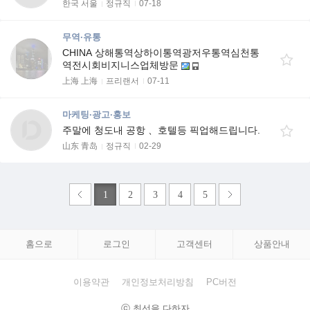
한국 서울
정규직
07-18
무역·유통
CHINA 상해통역상하이통역광저우통역심천통
역전시회비지니스업체방문
上海 上海
프리랜서
07-11
마케팅·광고·홍보
주말에 청도내 공항 、호텔등 픽업해드립니다.
山东 青岛
정규직
02-29
1
2
3
4
5
홈으로
로그인
고객센터
상품안내
이용약관
개인정보처리방침
PC버전
ⓒ 최선을 다하자