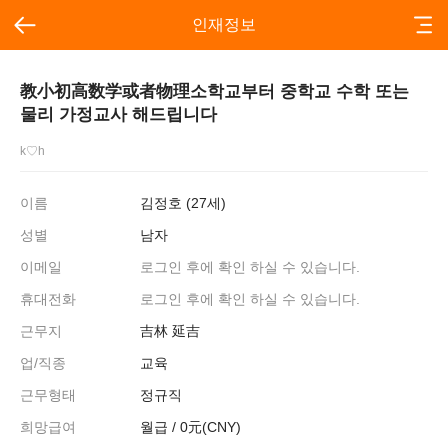
인재정보
教小初高数学或者物理소학교부터 중학교 수학 또는
물리 가정교사 해드립니다
k♡h
이름
김정호 (27세)
성별
남자
이메일
로그인 후에 확인 하실 수 있습니다.
휴대전화
로그인 후에 확인 하실 수 있습니다.
근무지
吉林 延吉
업/직종
교육
근무형태
정규직
희망급여
월급 / 0元(CNY)