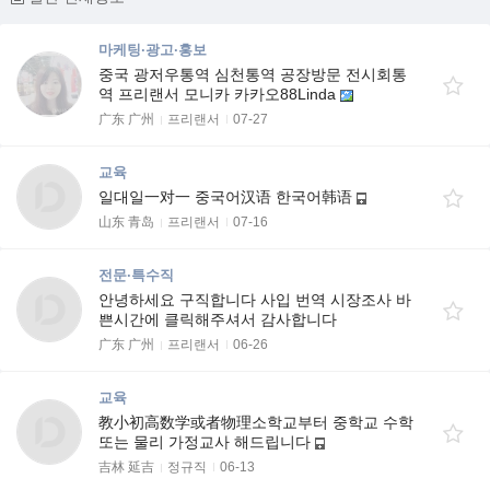
마케팅·광고·홍보
중국 광저우통역 심천통역 공장방문 전시회통
역 프리랜서 모니카 카카오88Linda
广东 广州
프리랜서
07-27
교육
일대일一对一 중국어汉语 한국어韩语
山东 青岛
프리랜서
07-16
전문·특수직
안녕하세요 구직합니다 사입 번역 시장조사 바
쁜시간에 클릭해주셔서 감사합니다
广东 广州
프리랜서
06-26
교육
教小初高数学或者物理소학교부터 중학교 수학
또는 물리 가정교사 해드립니다
吉林 延吉
정규직
06-13