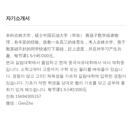
자기소개서
本科吉林大学，硕士中国石油大学（华东） 教孩子数学或者物
理，有丰富的经验。曾教一名高三的体育生，考入吉林大学。善于
教基础不好的同学快速打下基础，赶上进度，并且对学习产生兴
趣。每节课1.5小时/200元。
본과 길림대학에서 졸업하고 현재 중국석유대학에서 석사 재학중
입니다. 소학교부터 고중까지 수학 또는 물리를 배워줄수 있습니
다. 경험이 많고 고3인 체육생을 가르쳐 길림대학에 입학한 경험이
있습니다. 기초가 약한 학생을 상대로 빨리 기초를 닦고 공부에 흥
취가 있게 해드립니다. 每节课1.5小时/200元
전화:15694305157
微信：GimZho