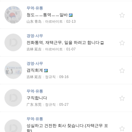
무역·유통
청도ㅡㅡ통역ㅡㅡ알바
山东 青岛
아르바이트
02-13
경영·사무
전화통역, 재택근무, 일을 하려고 합니다
吉林 延吉
아르바이트
01-07
경영·사무
겸직회계
吉林 延吉
정규직
09-16
무역·유통
구직합니다
广东 东莞
정규직
05-27
무역·유통
성실하고 건전한 회사 찾습니다.(자택근무 포
함)