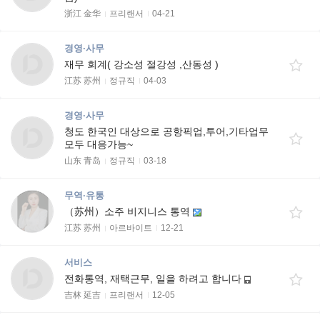
浙江 金华
프리랜서
04-21
경영·사무
재무 회계( 강소성 절강성 ,산동성 )
江苏 苏州
정규직
04-03
경영·사무
청도 한국인 대상으로 공항픽업,투어,기타업무
모두 대응가능~
山东 青岛
정규직
03-18
무역·유통
（苏州）소주 비지니스 통역
江苏 苏州
아르바이트
12-21
서비스
전화통역, 재택근무, 일을 하려고 합니다
吉林 延吉
프리랜서
12-05