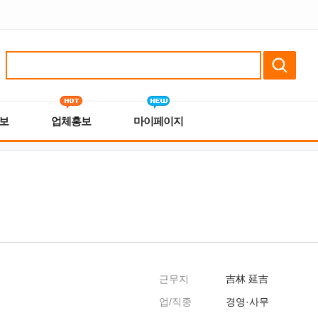
보
업체홍보
마이페이지
근무지
吉林 延吉
업/직종
경영·사무