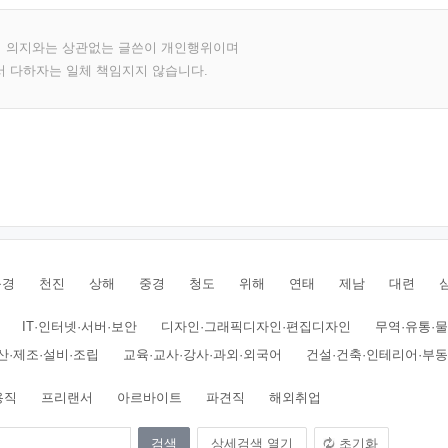
의 의지와는 상관없는 글쓴이 개인행위이며
서 다하자는 일체 책임지지 않습니다.
북경
천진
상해
중경
청도
위해
연태
제남
대련
IT·인터넷·서버·보안
디자인·그래픽디자인·편집디자인
무역·유통·
산·제조·설비·조립
교육·교사·강사·과외·외국어
건설·건축·인테리어·부
용직
프리랜서
아르바이트
파견직
해외취업
상세검색 열기
초기화