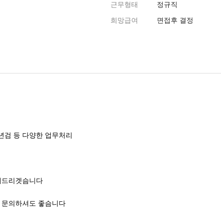
근무형태
정규직
희망급여
면접후 결정
도
상년검 등 다양한 업무처리
해드리겟슴니다
 문의하셔도 좋슴니다