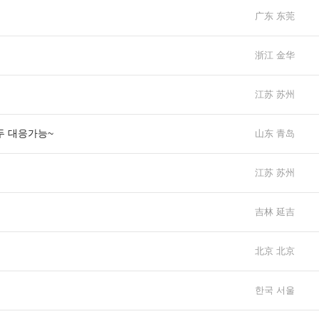
广东 东莞
浙江 金华
江苏 苏州
두 대응가능~
山东 青岛
江苏 苏州
吉林 延吉
北京 北京
한국 서울