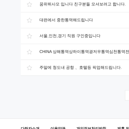
꿈위뛰사모 입니다 친구분들 모셔보려고 합니다.
대련에서 중한통역해드립니다
서울,인천,경기 직원 구인중입니다
CHINA 상해통역상하이통역광저우통역심천통
주말에 청도내 공항 、호텔등 픽업해드립니다.
다하자소개
이용약관
개인정보처리방침
제휴 