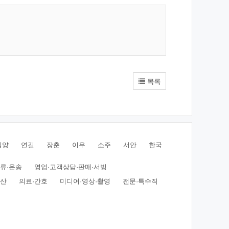
목록
심양
연길
장춘
이우
소주
서안
한국
물류·운송
영업·고객상담·판매·서빙
동산
의료·간호
미디어·영상·촬영
전문·특수직