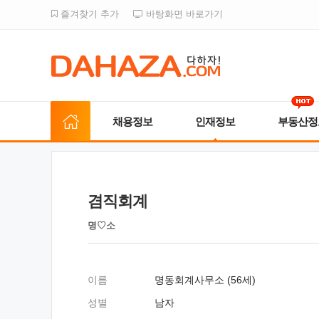
즐겨찾기 추가
바탕화면 바로가기
채용정보
인재정보
부동산정
겸직회계
명♡소
이름
명동회계사무소 (56세)
성별
남자