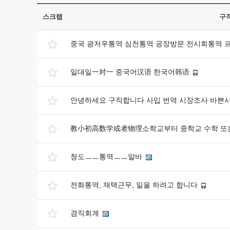
스크랩
구
중국 광저우통역 심천통역 공장방문 전시회통역 프리
일대일一对一 중국어汉语 한국어韩语
안녕하세요 구직합니다 사입 번역 시장조사 바쁜
教小初高数学或者物理소학교부터 중학교 수학 또
청도ㅡㅡ통역ㅡㅡ알바
전화통역, 재택근무, 일을 하려고 합니다
겸직회계