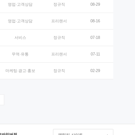
영업·고객상담
정규직
08-29
영업·고객상담
프리랜서
08-16
서비스
정규직
07-18
무역·유통
프리랜서
07-11
마케팅·광고·홍보
정규직
02-29
모바일버전
패밀리 사이트