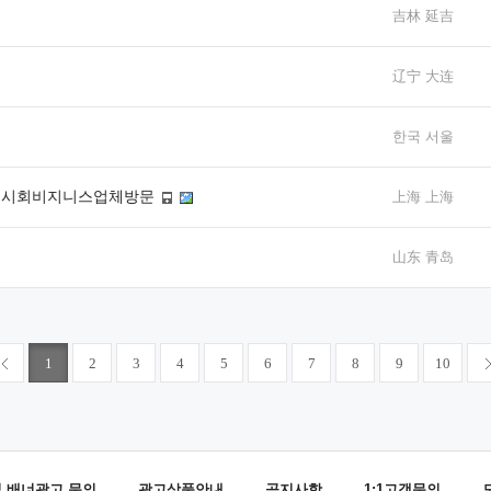
吉林 延吉
辽宁 大连
한국 서울
역전시회비지니스업체방문
上海 上海
山东 青岛
1
2
3
4
5
6
7
8
9
10
및 배너광고 문의
광고상품안내
공지사항
1:1고객문의