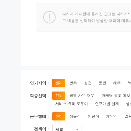
다하자 게시판에 올려진 광고는 다하자
그 내용을 신뢰하여 발생한 후과에 대해
인기지역 :
전체
광주
심천
동관
혜주
직종선택 :
전체
경영·사무·재무
마케팅·광고·홍보
서비스·요리·도우미
연구개발·설계
생
근무형태 :
전체
정규직
인턴직
계약직
일
검색어 :
제목