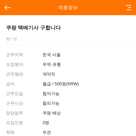
채용정보
쿠팡 택배기사 구합니다
현♡성
근무지역
한국 서울
모집분야
무역·유통
근무형태
계약직
급여
월급 / 500원(KRW)
근무요일
협의가능
근무시간
협의가능
담당업무
쿠팡 배상
모집인원
3명
학력
무관