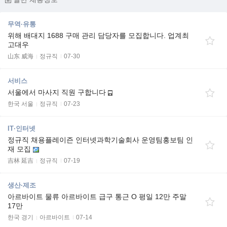
무역·유통
위해 배대지 1688 구매 관리 담당자를 모집합니다. 업계최
고대우
山东 威海
정규직
07-30
서비스
서울에서 마사지 직원 구합니다
한국 서울
정규직
07-23
IT·인터넷
정규직 채용플레이즌 인터넷과학기술회사 운영팀홍보팀 인
재 모집
吉林 延吉
정규직
07-19
생산·제조
아르바이트 물류 아르바이트 급구 통근 O 평일 12만 주말
17만
한국 경기
아르바이트
07-14