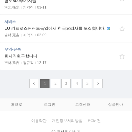
별도500추가지급
河北 衡水
계약직
03-11
서비스
EU 키프로스핀란드독일에서 한국요리사를 모집합니다.
吉林 延吉
계약직
02-09
무역·유통
회사직원구합니다
吉林 延吉
정규직
12-17
1
2
3
4
5
홈으로
로그인
고객센터
상품안내
이용약관
개인정보처리방침
PC버전
ⓒ 최선을 다하자