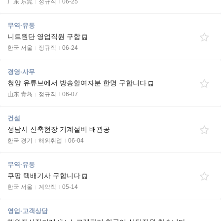
广东 东莞
정규직
06-25
무역·유통
니트원단 영업직원 구함
한국 서울
정규직
06-24
경영·사무
청양 유튜브에서 방송할여자분 한명 구합니다
山东 青岛
정규직
06-07
건설
성남시 신축현장 기계설비 배관공
한국 경기
해외취업
06-04
무역·유통
쿠팡 택배기사 구합니다
한국 서울
계약직
05-14
영업·고객상담