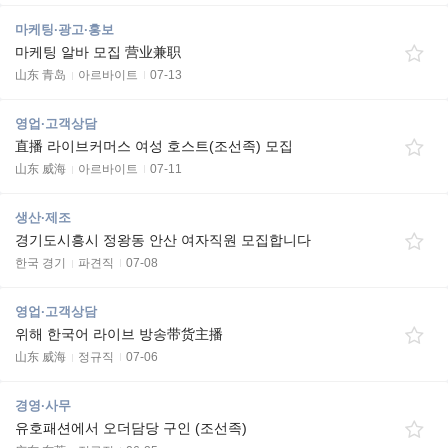
마케팅·광고·홍보
마케팅 알바 모집 营业兼职
山东 青岛
아르바이트
07-13
영업·고객상담
直播 라이브커머스 여성 호스트(조선족) 모집
山东 威海
아르바이트
07-11
생산·제조
경기도시흥시 정왕동 안산 여자직원 모집합니다
한국 경기
파견직
07-08
영업·고객상담
위해 한국어 라이브 방송带货主播
山东 威海
정규직
07-06
경영·사무
유호패션에서 오더담당 구인 (조선족)