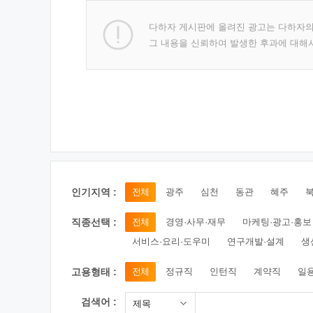
다하자 게시판에 올려진 광고는 다하자
그 내용을 신뢰하여 발생한 후과에 대해
인기지역 :
전체
광주
심천
동관
혜주
직종선택 :
전체
경영·사무·재무
마케팅·광고·홍보
서비스·요리·도우미
연구개발·설계
생
고용형태 :
전체
정규직
인턴직
계약직
일
검색어 :
제목