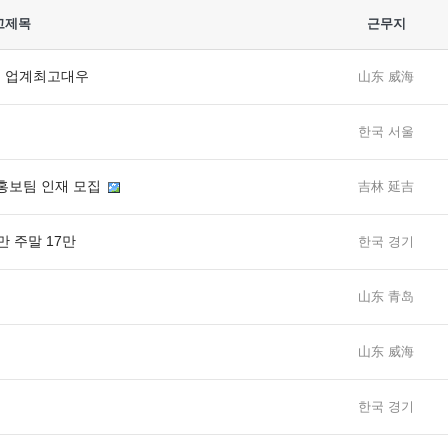
고제목
근무지
다. 업계최고대우
山东 威海
한국 서울
홍보팀 인재 모집
吉林 延吉
만 주말 17만
한국 경기
山东 青岛
山东 威海
한국 경기