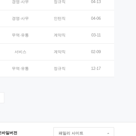
경영·사무
정규직
04-13
경영·사무
인턴직
04-06
무역·유통
계약직
03-11
서비스
계약직
02-09
무역·유통
정규직
12-17
모바일버전
패밀리 사이트