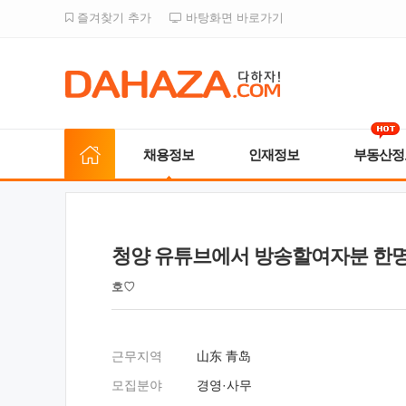
즐겨찾기 추가
바탕화면 바로가기
채용정보
인재정보
부동산정
청양 유튜브에서 방송할여자분 한
호♡
근무지역
山东 青岛
모집분야
경영·사무