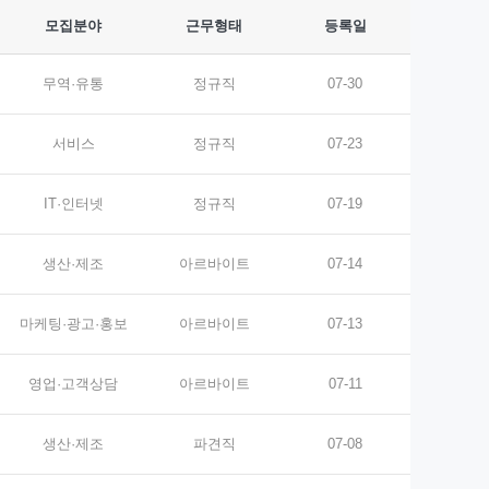
모집분야
근무형태
등록일
무역·유통
정규직
07-30
서비스
정규직
07-23
IT·인터넷
정규직
07-19
생산·제조
아르바이트
07-14
마케팅·광고·홍보
아르바이트
07-13
영업·고객상담
아르바이트
07-11
생산·제조
파견직
07-08