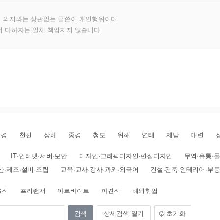
의 의지와는 상관없는 글쓴이 개인행위이며
서 다하자는 일체 책임지지 않습니다.
북경
천진
상해
중경
청도
위해
연태
제남
대련
IT·인터넷·서버·보안
디자인·그래픽디자인·편집디자인
무역·유통·
산·제조·설비·조립
교육·교사·강사·과외·외국어
건설·건축·인테리어·부
용직
프리랜서
아르바이트
파견직
해외취업
상세검색 열기
초기화