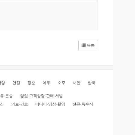
목록
심양
연길
장춘
이우
소주
서안
한국
물류·운송
영업·고객상담·판매·서빙
동산
의료·간호
미디어·영상·촬영
전문·특수직