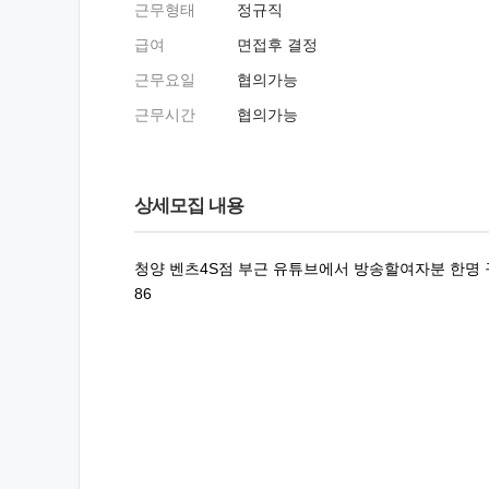
근무형태
정규직
급여
면접후 결정
근무요일
협의가능
근무시간
협의가능
상세모집 내용
청양 벤츠4S점 부근 유튜브에서 방송할여자분 한명 
86