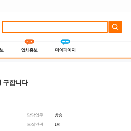
보
업체홍보
마이페이지
명 구합니다
담당업무
방송
모집인원
1명