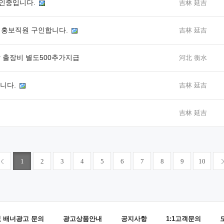
구인중입니다.
吉林 延吉
및 홍보직원 구인합니다.
吉林 延吉
장 출장비 별도500추가지급
河北 衡水
니다.
吉林 延吉
吉林 延吉
1
2
3
4
5
6
7
8
9
10
및 배너광고 문의
광고상품안내
공지사항
1:1고객문의