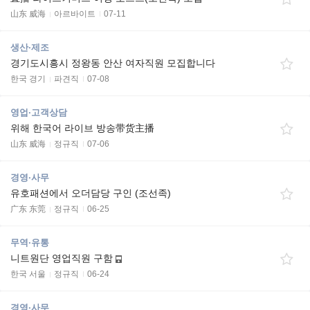
山东 威海
아르바이트
07-11
생산·제조
경기도시흥시 정왕동 안산 여자직원 모집합니다
한국 경기
파견직
07-08
영업·고객상담
위해 한국어 라이브 방송带货主播
山东 威海
정규직
07-06
경영·사무
유호패션에서 오더담당 구인 (조선족)
广东 东莞
정규직
06-25
무역·유통
니트원단 영업직원 구함
한국 서울
정규직
06-24
경영·사무