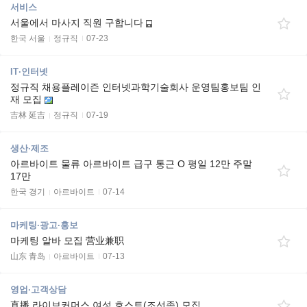
서비스
서울에서 마사지 직원 구합니다
한국 서울
정규직
07-23
IT·인터넷
정규직 채용플레이즌 인터넷과학기술회사 운영팀홍보팀 인
재 모집
吉林 延吉
정규직
07-19
생산·제조
아르바이트 물류 아르바이트 급구 통근 O 평일 12만 주말
17만
한국 경기
아르바이트
07-14
마케팅·광고·홍보
마케팅 알바 모집 营业兼职
山东 青岛
아르바이트
07-13
영업·고객상담
直播 라이브커머스 여성 호스트(조선족) 모집