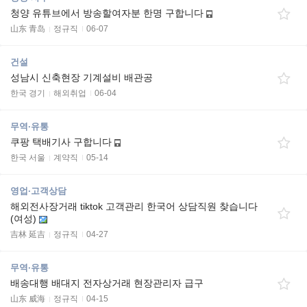
청양 유튜브에서 방송할여자분 한명 구합니다
山东 青岛
정규직
06-07
건설
성남시 신축현장 기계설비 배관공
한국 경기
해외취업
06-04
무역·유통
쿠팡 택배기사 구합니다
한국 서울
계약직
05-14
영업·고객상담
해외전사장거래 tiktok 고객관리 한국어 상담직원 찾습니다
(여성)
吉林 延吉
정규직
04-27
무역·유통
배송대행 배대지 전자상거래 현장관리자 급구
山东 威海
정규직
04-15