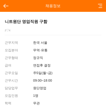
채용정보
니트원단 영업직원 구함
z♡x
근무지역
한국 서울
모집분야
무역·유통
근무형태
정규직
급여
면접후 결정
근무요일
주5일(월~금)
근무시간
09:00~18:00
담당업무
원단영업
모집인원
1명
학력
무관